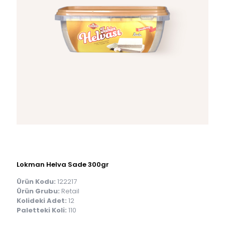
Lokman Helva Sade 300gr
Ürün Kodu:
122217
Ürün Grubu:
Retail
Kolideki Adet:
12
Paletteki Koli:
110